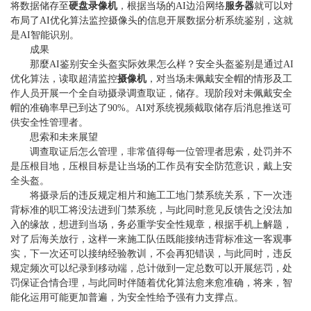
将数据储存至
硬盘录像机
，根据当场的AI边沿网络
服务器
就可以对
布局了AI优化算法监控摄像头的信息开展数据分析系统鉴别，这就
是AI智能识别。
成果
那麼AI鉴别安全头盔实际效果怎么样？安全头盔鉴别是通过AI
优化算法，读取超清监控
摄像机
，对当场未佩戴安全帽的情形及工
作人员开展一个全自动摄录调查取证，储存。现阶段对未佩戴安全
帽的准确率早已到达了90%。AI对系统视频截取储存后消息推送可
供安全性管理者。
思索和未来展望
调查取证后怎么管理，非常值得每一位管理者思索，处罚并不
是压根目地，压根目标是让当场的工作员有安全防范意识，戴上安
全头盔。
将摄录后的违反规定相片和施工工地门禁系统关系，下一次违
背标准的职工将没法进到门禁系统，与此同时意见反馈告之没法加
入的缘故，想进到当场，务必重学安全性规章，根据手机上解题，
对了后海关放行，这样一来施工队伍既能接纳违背标准这一客观事
实，下一次还可以接纳经验教训，不会再犯错误，与此同时，违反
规定频次可以纪录到移动端，总计做到一定总数可以开展惩罚，处
罚保证合情合理，与此同时伴随着优化算法愈来愈准确，将来，智
能化运用可能更加普遍，为安全性给予强有力支撑点。