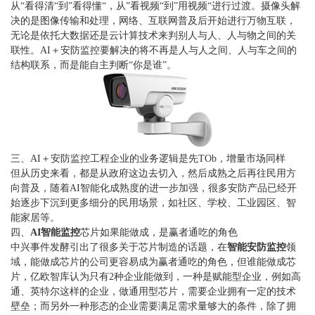
从“看得清“到”看得懂“，从”看视频“到”用视频“进行过渡。摄像头解
决的是图像传输和处理，网络、互联网普及后开始进行万物互联，
无论是依托大数据还是云计算技术来判别人与人、人与物之间的关
联性。AI＋安防监控要解决的将不再是人与人之间、人与车之间的
结构联系，而是能自主判断“你是谁”。
三、AI＋安防监控工程企业的业务逻辑是先TOb，增量市场同样
但从历史来看，都是从政府这边去切入，然后成熟之后再往民用方
向普及，随着AI智能化成熟度的进一步加强，很多安防产品已经开
始逐步下沉到更多细分的民用场景，如社区、学校、工业园区、智
能家居等。
四、
AI智能监控
芯片如果能做成，是赢者通吃的角色
中兴事件发酵引出了很多关于芯片制造的话题，在
智能安防监控
领
域，能做成芯片的公司更容易成为赢者通吃的角色，但谁能做成芯
片，亿欧智库认为只有2种企业能做到，一种是赋能型企业，例如高
通、英特尔这样的企业，做通用型芯片，需要企业拥有一定的技术
壁垒；而另外一种形态的企业需要满足需求量够大的条件，除了拥