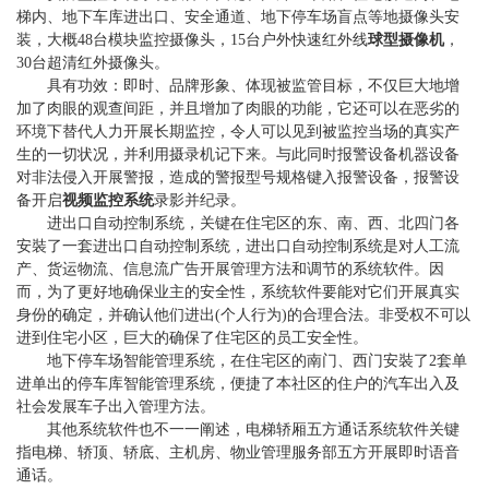
梯内、地下车库进出口、安全通道、地下停车场盲点等地摄像头安
装，大概48台模块监控摄像头，15台户外快速红外线
球型摄像机
，
30台超清红外摄像头。
具有功效：即时、品牌形象、体现被监管目标，不仅巨大地增
加了肉眼的观查间距，并且增加了肉眼的功能，它还可以在恶劣的
环境下替代人力开展长期监控，令人可以见到被监控当场的真实产
生的一切状况，并利用摄录机记下来。与此同时报警设备机器设备
对非法侵入开展警报，造成的警报型号规格键入报警设备，报警设
备开启
视频监控系统
录影并纪录。
进出口自动控制系统，关键在住宅区的东、南、西、北四门各
安裝了一套进出口自动控制系统，进出口自动控制系统是对人工流
产、货运物流、信息流广告开展管理方法和调节的系统软件。因
而，为了更好地确保业主的安全性，系统软件要能对它们开展真实
身份的确定，并确认他们进出(个人行为)的合理合法。非受权不可以
进到住宅小区，巨大的确保了住宅区的员工安全性。
地下停车场智能管理系统，在住宅区的南门、西门安裝了2套单
进单出的停车库智能管理系统，便捷了本社区的住户的汽车出入及
社会发展车子出入管理方法。
其他系统软件也不一一阐述，电梯轿厢五方通话系统软件关键
指电梯、轿顶、轿底、主机房、物业管理服务部五方开展即时语音
通话。