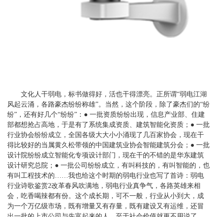
文化人干弱电，标书做得好，活也干得漂亮。正所谓“弱电江湖
风起云涌，各路豪杰纷纷称雄”。当然，这个阶段，除了豪杰们的“纷
纷”，还有好几个“纷纷”：● 一批资质纷纷出现，信息产业部、住建
部都想抢占高地，于是有了系统集成资质、建筑智能化资质；● 一批
行业协会纷纷成立，全国各级大大小小涌现了几百家协会，现在干
得比较好的当属黄久松带领的中国建筑业协会智能建筑分会；● 一批
设计院纷纷成立智能化专项设计部门，现在干的不错的是华东建筑
设计研究总院；● 一批公司纷纷成立，有叫科技的，有叫智能的，也
有叫工程技术的……我也给这个时期的弱电行业也写了首诗：弱电
行业诗歌鉴赏2改革春风吹满地，弱电行业真争气，各路英雄来相
会，吃香喝辣都有份。这个成长期，可不一般，行业从小到大，成
为一个万亿级市场，既有增量又有存量，既有建设又有运维，还冒
出一批的上市公司与先富起来的人。至于社会价值就更不用说了，